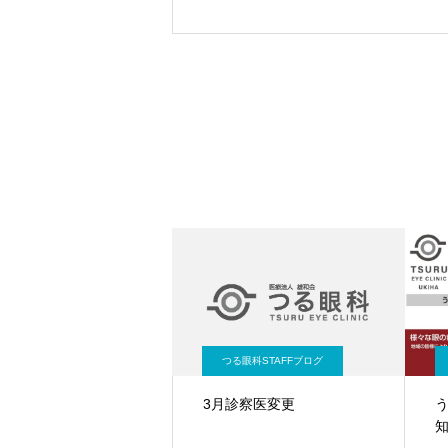
つる眼科STAFFブログ
3月診察医変更