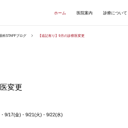
ホーム
医院案内
診療について
眼科STAFFブログ
【追記有り】9月の診察医変更
察医変更
)・9/17(金)・9/21(火)・9/22(水)