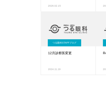
2026.02.15
20
つる眼科STAFFブログ
12月診察医変更
R
2024.11.19
20